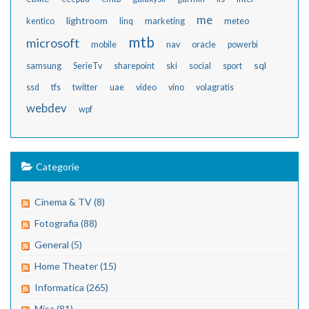
me
lightroom
kentico
linq
marketing
meteo
mtb
microsoft
mobile
nav
oracle
powerbi
sql
samsung
SerieTv
sharepoint
ski
social
sport
ssd
tfs
twitter
uae
video
vino
volagratis
webdev
wpf
Categorie
Cinema & TV (8)
Fotografia (88)
General (5)
Home Theater (15)
Informatica (265)
Misc (81)