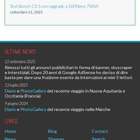
Test Bosch CX 5 con upgrade a 100Nm e 750W
settembre 11, 2025
ULTIME NEWS
22 settembre 2025
Rimossi tutti gli annunci pubblicitari in forma di banner, skyscraper
e interstiziali. Dopo 20 anni di Google AdSense ho deciso di dire
basta per dare una fruizione esente da interruzioni ai miei 5 lettori.
13 luglio 2025
Diario
e
PhotoGallery
del recente viaggio in Nuova Aquitania e
Occitania (Francia)
9 giugno 2024
Diario
e
PhotoGallery
del recente viaggio nelle Marche
LINKS
Home
Blog
Contact
News
Sitemap
Search