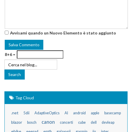
Avvisami quando un Nuovo Elemento è stato aggiunto
8+6 =
Tag Cloud
.net
5dii
AdaptiveOptics
AI
android
apple
basecamp
canon
blazor
bosch
concerti
cube
dell
devleap
ebike
eeepad
emtb
galaxysii
garmin
iis
inter