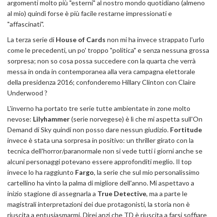
argomenti molto più "esterni" al nostro mondo quotidiano (almeno
al mio) quindi forse è più facile restarne impressionati e
"affascinati".
La terza serie di
House of Cards
non mi ha invece strappato l'urlo
come le precedenti, un po' troppo "politica" e senza nessuna grossa
sorpresa; non so cosa possa succedere con la quarta che verrà
messa in onda in contemporanea alla vera campagna elettorale
della presidenza 2016; confonderemo Hillary Clinton con Claire
Underwood ?
L'inverno ha portato tre serie tutte ambientate in zone molto
nevose:
Lilyhammer
(serie norvegese) è lì che mi aspetta sull'On
Demand di Sky quindi non posso dare nessun giudizio.
Fortitude
invece è stata una sorpresa in positivo: un thriller girato con la
tecnica dell'horror/paranormale non si vede tutti i giorni anche se
alcuni personaggi potevano essere approfonditi meglio. Il top
invece lo ha raggiunto
Fargo
, la serie che sul mio personalissimo
cartellino ha vinto la palma di migliore dell'anno. Mi aspettavo a
inizio stagione di assegnarla a
True Detective
, ma a parte le
magistrali interpretazioni dei due protagonisti, la storia non è
riuscita a entusiasmarmi. Direi anzi che TD è riuscita a farsi soffiare