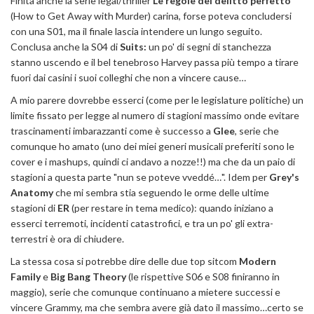
Finita anche la serie legal/thriller
Le regole del delitto perfetto
(How to Get Away with Murder) carina, forse poteva concludersi
con una S01, ma il finale lascia intendere un lungo seguito.
Conclusa anche la S04 di
Suits:
un po' di segni di stanchezza
stanno uscendo e il bel tenebroso Harvey passa più tempo a tirare
fuori dai casini i suoi colleghi che non a vincere cause…
A mio parere dovrebbe esserci (come per le legislature politiche) un
limite fissato per legge al numero di stagioni massimo onde evitare
trascinamenti imbarazzanti come è successo a
Glee
, serie che
comunque ho amato (uno dei miei generi musicali preferiti sono le
cover e i mashups, quindi ci andavo a nozze!!) ma che da un paio di
stagioni a questa parte "nun se poteve vveddé…". Idem per
Grey's
Anatomy
che mi sembra stia seguendo le orme delle ultime
stagioni di
ER
(per restare in tema medico): quando iniziano a
esserci terremoti, incidenti catastrofici, e tra un po' gli extra-
terrestri è ora di chiudere.
La stessa cosa si potrebbe dire delle due top sitcom
Modern
Family
e
Big Bang Theory
(le rispettive S06 e S08 finiranno in
maggio), serie che comunque continuano a mietere successi e
vincere Grammy, ma che sembra avere già dato il massimo…certo se