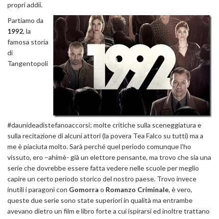
propri addii.
Partiamo da
1992
, la
famosa storia
di
Tangentopoli
#daunideadistefanoaccorsi; molte critiche sulla sceneggiatura e
sulla recitazione di alcuni attori (la povera Tea Falco su tutti) ma a
me è piaciuta molto. Sarà perché quel periodo comunque l'ho
vissuto, ero –ahimè- già un elettore pensante, ma trovo che sia una
serie che dovrebbe essere fatta vedere nelle scuole per meglio
capire un certo periodo storico del nostro paese. Trovo invece
inutili i paragoni con
Gomorra
o
Romanzo Criminale
, è vero,
queste due serie sono state superiori in qualità ma entrambe
avevano dietro un film e libro forte a cui ispirarsi ed inoltre trattano