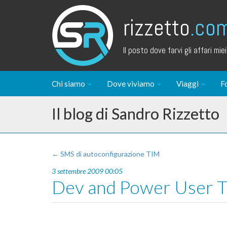
rizzetto
.co
Il posto dove farvi gli affari miei.
Chi siamo
Dove viviamo
Viaggi
F
Il blog di Sandro Rizzetto
← SMS di autoconfigurazione TIM
3 settembre 2009 00:05
Dev and Power User To