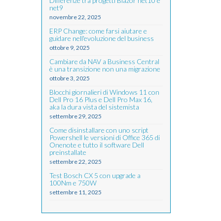
Differenze tra progetti Blazor net10 e
net9
novembre 22, 2025
ERP Change: come farsi aiutare e
guidare nell'evoluzione del business
ottobre 9, 2025
Cambiare da NAV a Business Central
è una transizione non una migrazione
ottobre 3, 2025
Blocchi giornalieri di Windows 11 con
Dell Pro 16 Plus e Dell Pro Max 16,
aka la dura vista del sistemista
settembre 29, 2025
Come disinstallare con uno script
Powershell le versioni di Office 365 di
Onenote e tutto il software Dell
preinstallate
settembre 22, 2025
Test Bosch CX 5 con upgrade a
100Nm e 750W
settembre 11, 2025