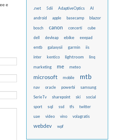
ree e
.net
5dii
AdaptiveOptics
AI
blazor
android
apple
basecamp
canon
bosch
concerti
cube
ebike
dell
devleap
eeepad
emtb
galaxysii
garmin
iis
lightroom
inter
kentico
linq
me
marketing
meteo
mtb
microsoft
mobile
nav
oracle
powerbi
samsung
SerieTv
sharepoint
ski
social
sql
sport
ssd
tfs
twitter
uae
video
vino
volagratis
webdev
wpf