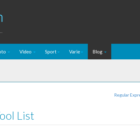
m
..
oto
Video
Sport
Varie
Blog
Regular Expr
ol List