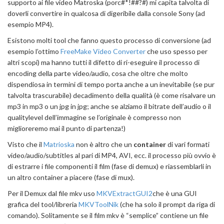
supporto ai file video Matroska (porc#*!##?#) mi capita talvolta di
doverli convertire in qualcosa di digeribile dalla console Sony (ad
esempio MP4).
Esistono molti tool che fanno questo processo di conversione (ad
esempio l’ottimo
FreeMake Video Converter
che uso spesso per
altri scopi) ma hanno tutti il difetto di ri-eseguire il processo di
encoding della parte video/audio, cosa che oltre che molto
dispendiosa in termini di tempo porta anche a un inevitabile (se pur
talvolta trascurabile) decadimento della qualità (è come risalvare un
mp3 in mp3 o un jpg in jpg; anche se alziamo il bitrate dell’audio o il
qualitylevel dell’immagine se l’originale è compresso non
miglioreremo mai il punto di partenza!)
Visto che il
Matrioska
non è altro che un
container
di vari formati
video/audio/subtitles al pari di MP4, AVI, ecc. il processo più ovvio è
di estrarre i file componenti il film (fase di demux) e riassemblarli in
un altro container a piacere (fase di mux).
Per il Demux dal file mkv uso
MKVExtractGUI2
che è una GUI
grafica del tool/libreria
MKVToolNik
(che ha solo il prompt da riga di
comando). Solitamente se il film mkv è “semplice” contiene un file