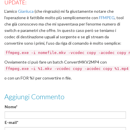
UPDATE:
L’amico
Gianluca
(che ringrazio) mi fa giustamente notare che
l’operazione è fattibile molto più semplicemente con
FFMPEG
, tool
che già conoscevo ma che mi spaventava per l’enorme numero di
switch e parametri che offre. In questo caso però se teniamo i
codec di destinazione uguali al sorgente e se gli stream da
convertire sono i primi, l’uso da riga di comando è molto semplice:
ffmpeg.exe -i nomefile.mkv -vcodec copy -acodec copy 
Ovviamente ci può fare un batch ConvertMKV2MP4 con
ffmpeg.exe –i %1.mkv -vcodec copy -acodec copy %1.mp4
o con un FOR %I per convertire n file.
Aggiungi Commento
Nome*
E-mail*