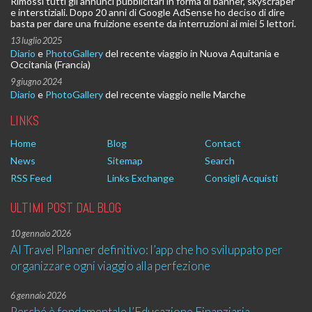
Rimossi tutti gli annunci pubblicitari in forma di banner, skyscraper
e interstiziali. Dopo 20 anni di Google AdSense ho deciso di dire
basta per dare una fruizione esente da interruzioni ai miei 5 lettori.
13 luglio 2025
Diario
e
PhotoGallery
del recente viaggio in Nuova Aquitania e
Occitania (Francia)
9 giugno 2024
Diario
e
PhotoGallery
del recente viaggio nelle Marche
LINKS
Home
Blog
Contact
News
Sitemap
Search
RSS Feed
Links Exchange
Consigli Acquisti
ULTIMI POST DAL BLOG
10 gennaio 2026
AI Travel Planner definitivo: l’app che ho sviluppato per
organizzare ogni viaggio alla perfezione
6 gennaio 2026
Perché è fondamentale l’Educazione Finanziaria