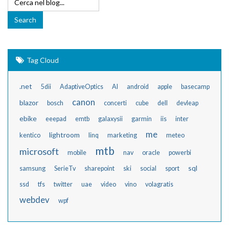
Tag Cloud
.net
5dii
AdaptiveOptics
AI
android
apple
basecamp
canon
blazor
bosch
concerti
cube
dell
devleap
ebike
eeepad
emtb
galaxysii
garmin
iis
inter
me
lightroom
kentico
linq
marketing
meteo
mtb
microsoft
mobile
nav
oracle
powerbi
sql
samsung
SerieTv
sharepoint
ski
social
sport
ssd
tfs
twitter
uae
video
vino
volagratis
webdev
wpf