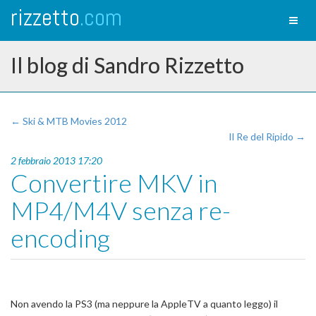
rizzetto
.com
Toggl
naviga
Il blog di Sandro Rizzetto
← Ski & MTB Movies 2012
Il Re del Ripido →
2 febbraio 2013 17:20
Convertire MKV in
MP4/M4V senza re-
encoding
Non avendo la PS3 (ma neppure la AppleTV a quanto leggo) il