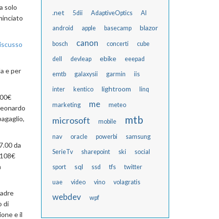
a solo
.net
5dii
AdaptiveOptics
AI
minciato
blazor
android
apple
basecamp
canon
iscusso
bosch
concerti
cube
ebike
dell
devleap
eeepad
da e per
emtb
galaxysii
garmin
iis
lightroom
inter
kentico
linq
100€
me
marketing
meteo
 Leonardo
mtb
bagaglio,
microsoft
mobile
nav
oracle
powerbi
samsung
 7.00 da
SerieTv
sharepoint
ski
social
 (108€
a
sql
sport
ssd
tfs
twitter
uae
video
vino
volagratis
madre
webdev
wpf
 di
one e il