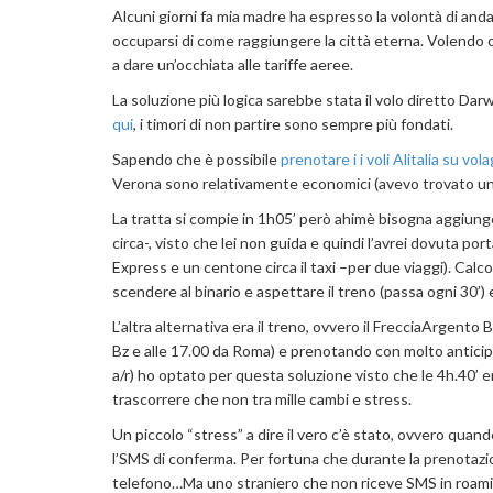
Alcuni giorni fa mia madre ha espresso la volontà di and
occuparsi di come raggiungere la città eterna. Volendo 
a dare un’occhiata alle tariffe aeree.
La soluzione più logica sarebbe stata il volo diretto Dar
qui
, i timori di non partire sono sempre più fondati.
Sapendo che è possibile
prenotare i i voli Alitalia su vola
Verona sono relativamente economici (avevo trovato un 
La tratta si compie in 1h05’ però ahimè bisogna aggiungere
circa-, visto che lei non guida e quindi l’avrei dovuta por
Express e un centone circa il taxi –per due viaggi). Calcolan
scendere al binario e aspettare il treno (passa ogni 30’) e 
L’altra alternativa era il treno, ovvero il FrecciaArgent
Bz e alle 17.00 da Roma) e prenotando con molto anticipo
a/r) ho optato per questa soluzione visto che le 4h.40’ 
trascorrere che non tra mille cambi e stress.
Un piccolo “stress” a dire il vero c’è stato, ovvero qu
l’SMS di conferma. Per fortuna che durante la prenotazion
telefono…Ma uno straniero che non riceve SMS in roaming