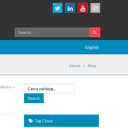
English
Home
Blog
roducts →
Tag Cloud