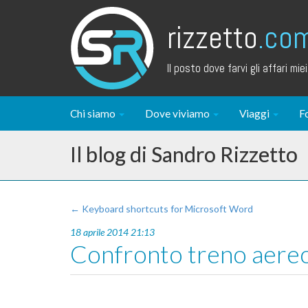
rizzetto
.co
Il posto dove farvi gli affari miei.
Chi siamo
Dove viviamo
Viaggi
F
Il blog di Sandro Rizzetto
← Keyboard shortcuts for Microsoft Word
18 aprile 2014 21:13
Confronto treno aere