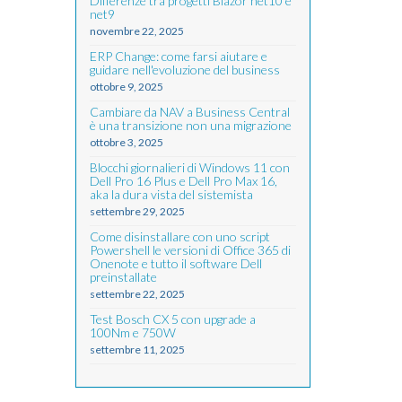
Differenze tra progetti Blazor net10 e
net9
novembre 22, 2025
ERP Change: come farsi aiutare e
guidare nell'evoluzione del business
ottobre 9, 2025
Cambiare da NAV a Business Central
è una transizione non una migrazione
ottobre 3, 2025
Blocchi giornalieri di Windows 11 con
Dell Pro 16 Plus e Dell Pro Max 16,
aka la dura vista del sistemista
settembre 29, 2025
Come disinstallare con uno script
Powershell le versioni di Office 365 di
Onenote e tutto il software Dell
preinstallate
settembre 22, 2025
Test Bosch CX 5 con upgrade a
100Nm e 750W
settembre 11, 2025