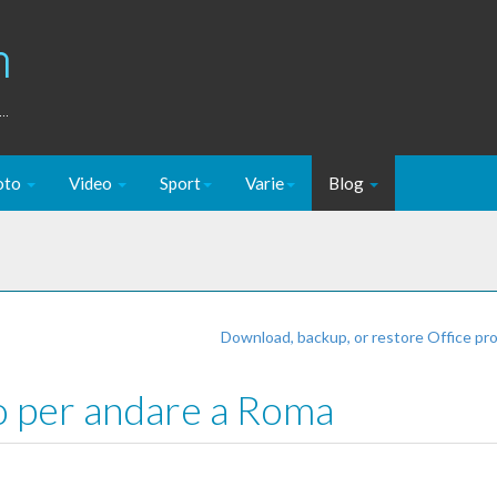
m
..
oto
Video
Sport
Varie
Blog
Download, backup, or restore Office p
o per andare a Roma