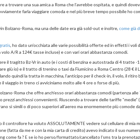
are a trovare una sua amica a Roma che l’avrebbe ospitata, e quindi dovev
ovviamente farla viaggiare comoda e nel più breve tempo possibile ho co
win Bolzano-Roma, ma una delle date era già sold-out e inoltre,
come già d
gratis
, ho dato un’occhiata alle varie possibilità offerte ed in effetti i voli 
volo A/R a 124€ tasse incluse) e con vari orari abbastanza comodi.
 il tragitto Bz-Vr in auto (e i costi di benzina e autostrada di 4 tratte -
tare giù io) e il tratto di trenino o taxi da Fiumicino a Roma Centro (28 € il
do quindi la tratta in macchina, l’anticipo per il check-in, il volo, il ritiro 
il viaggio in treno ci avviciniamo molto alle 4 ore o forse di più.
o Bolzano-Roma che offre anch’esso orari abbastanza comodi (partenza alle
 prezzi anch’essi convenienti. Riuscendo a trovare delle tariffe “medie”
erano sì simili o di poco superiori all’aereo ma enormemente più comode d
ando il controllore ha voluto ASSOLUTAMENTE vedere sul cellulare di mia 
e (fatta da me e con la mia carta di credito) avevo indicato il suo numero
 come fa ? E se io ho perso/formattato/cancellato l’sms tra la prenotazi