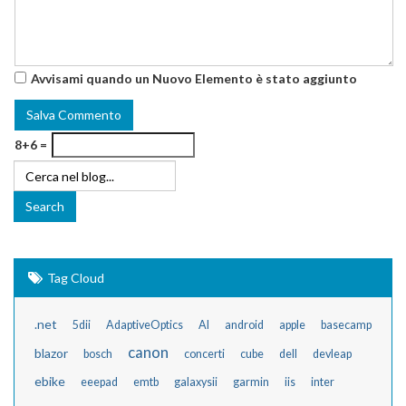
Avvisami quando un Nuovo Elemento è stato aggiunto
8+6 =
Tag Cloud
.net
5dii
AdaptiveOptics
AI
android
apple
basecamp
canon
blazor
bosch
concerti
cube
dell
devleap
ebike
eeepad
emtb
galaxysii
garmin
iis
inter