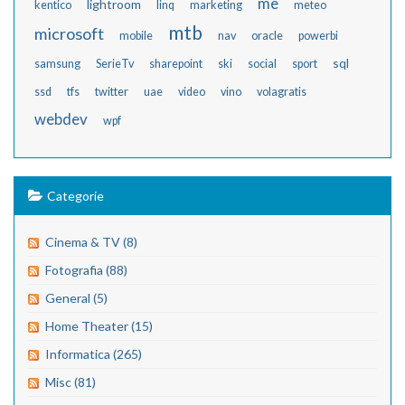
me
lightroom
kentico
linq
marketing
meteo
mtb
microsoft
mobile
nav
oracle
powerbi
sql
samsung
SerieTv
sharepoint
ski
social
sport
ssd
tfs
twitter
uae
video
vino
volagratis
webdev
wpf
Categorie
Cinema & TV (8)
Fotografia (88)
General (5)
Home Theater (15)
Informatica (265)
Misc (81)