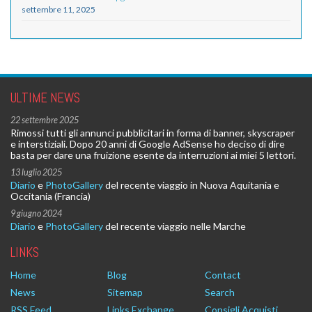
settembre 11, 2025
ULTIME NEWS
22 settembre 2025
Rimossi tutti gli annunci pubblicitari in forma di banner, skyscraper
e interstiziali. Dopo 20 anni di Google AdSense ho deciso di dire
basta per dare una fruizione esente da interruzioni ai miei 5 lettori.
13 luglio 2025
Diario
e
PhotoGallery
del recente viaggio in Nuova Aquitania e
Occitania (Francia)
9 giugno 2024
Diario
e
PhotoGallery
del recente viaggio nelle Marche
LINKS
Home
Blog
Contact
News
Sitemap
Search
RSS Feed
Links Exchange
Consigli Acquisti