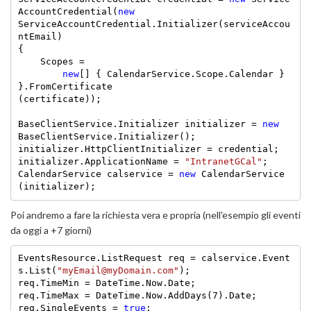
AccountCredential(
new
ServiceAccountCredential.Initializer(serviceAccou
ntEmail)

{

    Scopes =

new
[] { CalendarService.Scope.Calendar }

}.FromCertificate

(certificate));

BaseClientService.Initializer initializer = 
new
BaseClientService.Initializer();

initializer.HttpClientInitializer = credential;

initializer.ApplicationName = 
"IntranetGCal"
;

CalendarService calservice = 
new
 CalendarService
(initializer);
Poi andremo a fare la richiesta vera e propria (nell'esempio gli eventi
da oggi a +7 giorni)
EventsResource.ListRequest req = calservice.Event
s.List(
"myEmail@myDomain.com"
);

req.TimeMin = DateTime.Now.Date;

req.TimeMax = DateTime.Now.AddDays(7).Date;

req.SingleEvents = 
true
;
