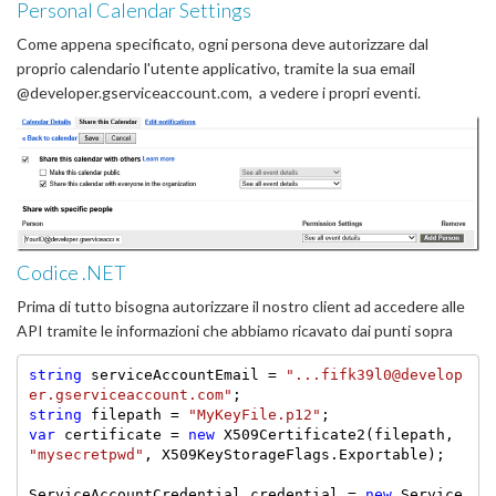
Personal Calendar Settings
Come appena specificato, ogni persona deve autorizzare dal
proprio calendario l'utente applicativo, tramite la sua email
@developer.gserviceaccount.com, a vedere i propri eventi.
Codice .NET
Prima di tutto bisogna autorizzare il nostro client ad accedere alle
API tramite le informazioni che abbiamo ricavato dai punti sopra
string
 serviceAccountEmail = 
"...fifk39l0@develop
er.gserviceaccount.com"
string
 filepath = 
"MyKeyFile.p12"
var
 certificate = 
new
 X509Certificate2(filepath, 
"mysecretpwd"
, X509KeyStorageFlags.Exportable);

ServiceAccountCredential credential = 
new
 Service