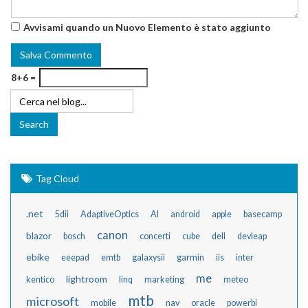
Avvisami quando un Nuovo Elemento è stato aggiunto
8+6 =
Tag Cloud
.net
5dii
AdaptiveOptics
AI
android
apple
basecamp
canon
blazor
bosch
concerti
cube
dell
devleap
ebike
eeepad
emtb
galaxysii
garmin
iis
inter
me
lightroom
kentico
linq
marketing
meteo
mtb
microsoft
mobile
nav
oracle
powerbi