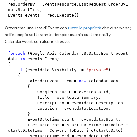
req.OrderBy = EventsResource.ListRequest.OrderByE
num.StartTime;

Events events = req.Execute();
Otterremo una lista di Event con
tutte le proprietà
che ci servono;
nell'esempio sottostante riempio una mia custom entity
CalendarEvent con alcune di esse.
foreach
 (Google.Apis.Calendar.v3.Data.Event event
data 
in
 events.Items)

{

if
 (eventdata.Visibility != 
"private"
)

    {

        CalendarEvent item = 
new
 CalendarEvent

        {

            GoogleUniqueID = eventdata.Id,

            Title = eventdata.Summary,

            Description = eventdata.Description,

            Location = eventdata.Location,

        };

        EventDateTime start = eventdata.Start;

        item.DateFrom = start.DateTime.HasValue ? 
start.DateTime : Convert.ToDateTime(start.Date);

        EventDateTime end = eventdata.End;
