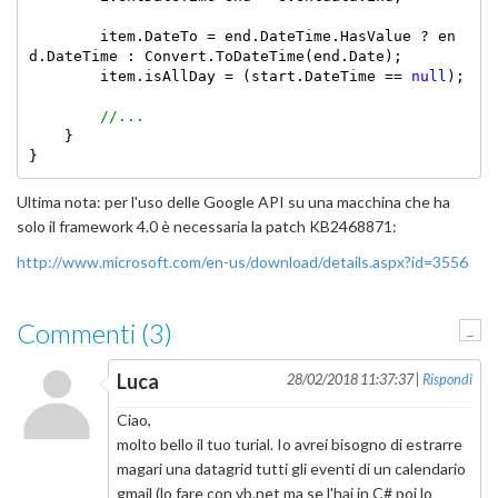
        item.DateTo = end.DateTime.HasValue ? en
d.DateTime : Convert.ToDateTime(end.Date);

        item.isAllDay = (start.DateTime == 
null
);

//...
    }

}
Ultima nota: per l'uso delle Google API su una macchina che ha
solo il framework 4.0 è necessaria la patch KB2468871:
http://www.microsoft.com/en-us/download/details.aspx?id=3556
Commenti (3)
-
Luca
28/02/2018 11:37:37 |
Rispondi
Ciao,
molto bello il tuo turial. Io avrei bisogno di estrarre
magari una datagrid tutti gli eventi di un calendario
gmail (lo fare con vb.net ma se l'hai in C# poi lo