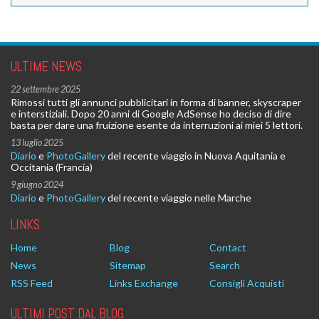
ULTIME NEWS
22 settembre 2025
Rimossi tutti gli annunci pubblicitari in forma di banner, skyscraper
e interstiziali. Dopo 20 anni di Google AdSense ho deciso di dire
basta per dare una fruizione esente da interruzioni ai miei 5 lettori.
13 luglio 2025
Diario
e
PhotoGallery
del recente viaggio in Nuova Aquitania e
Occitania (Francia)
9 giugno 2024
Diario
e
PhotoGallery
del recente viaggio nelle Marche
LINKS
Home
Blog
Contact
News
Sitemap
Search
RSS Feed
Links Exchange
Consigli Acquisti
ULTIMI POST DAL BLOG