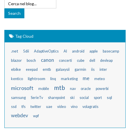
Tag Cloud
.net
5dii
AdaptiveOptics
AI
android
apple
basecamp
canon
blazor
bosch
concerti
cube
dell
devleap
ebike
eeepad
emtb
galaxysii
garmin
iis
inter
me
lightroom
kentico
linq
marketing
meteo
mtb
microsoft
mobile
nav
oracle
powerbi
sql
samsung
SerieTv
sharepoint
ski
social
sport
ssd
tfs
twitter
uae
video
vino
volagratis
webdev
wpf