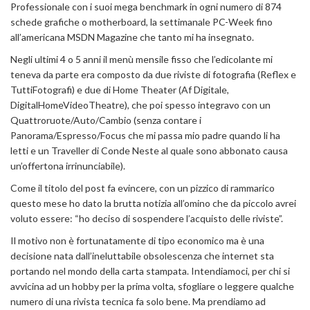
Professionale con i suoi mega benchmark in ogni numero di 874
schede grafiche o motherboard, la settimanale PC-Week fino
all’americana MSDN Magazine che tanto mi ha insegnato.
Negli ultimi 4 o 5 anni il menù mensile fisso che l’edicolante mi
teneva da parte era composto da due riviste di fotografia (Reflex e
TuttiFotografi) e due di Home Theater (Af Digitale,
DigitalHomeVideoTheatre), che poi spesso integravo con un
Quattroruote/Auto/Cambio (senza contare i
Panorama/Espresso/Focus che mi passa mio padre quando li ha
letti e un Traveller di Conde Neste al quale sono abbonato causa
un’offertona irrinunciabile).
Come il titolo del post fa evincere, con un pizzico di rammarico
questo mese ho dato la brutta notizia all’omino che da piccolo avrei
voluto essere: “ho deciso di sospendere l’acquisto delle riviste”.
Il motivo non è fortunatamente di tipo economico ma è una
decisione nata dall’ineluttabile obsolescenza che internet sta
portando nel mondo della carta stampata. Intendiamoci, per chi si
avvicina ad un hobby per la prima volta, sfogliare o leggere qualche
numero di una rivista tecnica fa solo bene. Ma prendiamo ad