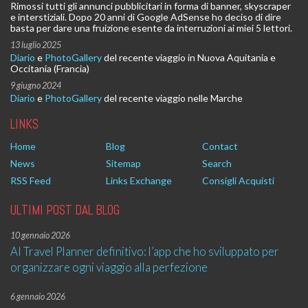
Rimossi tutti gli annunci pubblicitari in forma di banner, skyscraper
e interstiziali. Dopo 20 anni di Google AdSense ho deciso di dire
basta per dare una fruizione esente da interruzioni ai miei 5 lettori.
13 luglio 2025
Diario
e
PhotoGallery
del recente viaggio in Nuova Aquitania e
Occitania (Francia)
9 giugno 2024
Diario
e
PhotoGallery
del recente viaggio nelle Marche
LINKS
Home
Blog
Contact
News
Sitemap
Search
RSS Feed
Links Exchange
Consigli Acquisti
ULTIMI POST DAL BLOG
10 gennaio 2026
AI Travel Planner definitivo: l’app che ho sviluppato per
organizzare ogni viaggio alla perfezione
6 gennaio 2026