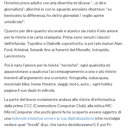
l’interlocutore adulto con aria divertita mi diceva “…si dice
giornalista”; allorché io con lo sguardo annoiato ribattevo “so
benissimo la differenza, ho detto
giornalaio
! voglio aprire
un’edicola!”.
Questo per dire quanto viscerale e atavico sia stato il mio amore
per le riviste e la carta stampata. Prima sono venuti i classici
dell’infanzia: Topolino e Diabolik soprattutto, e poi i più maturi Alan
Ford, Kriminal, Satanik fino ai fumetti del Monello, Intrepido,
Lanciostory.
Poi è nato l’amore per le riviste “tecniche”: ogni qualvolta mi
appassionavo a qualcosa l’accompagnamento a una o più riviste
inerenti all’argomento era scontato: fotografia, subacquea,
mountain bike, home theatre, viaggi, moto, auto… ogni hobby
pagava il suo dazio in edicola.
La parte del leone ovviamente andava alle riviste di informatica,
dalla prima CCC (Commodore Computer Club), alla mitica MC-
MicroComputer che pochi giorni fa ho scoperto essere oggetto di
una
lodevole iniziativa ovvero la sua digitalizzazione
(che nostalgia
vedere quei “fossili” di pc che tanto desideravamo!). E poi Pc-