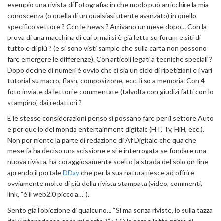
esempio una rivista di Fotografia: in che modo può arricchire la mia
conoscenza (o quella di un qualsiasi utente avanzato) in quello
specifico settore ? Con le news ? Arrivano un mese dopo… Con la
prova di una macchina di cui ormai si è già letto su forum e siti di
tutto e di più ? (e si sono visti sample che sulla carta non possono
fare emergere le differenze). Con articoli legati a tecniche speciali ?
Dopo decine di numeri è ovvio che ci sia un ciclo di ripetizioni e i vari
tutorial su macro, flash, composizione, ecc. li so a memoria. Con 4
foto inviate da lettori e commentate (talvolta con giudizi fatti con lo
stampino) dai redattori ?
E le stesse considerazioni penso si possano fare per il settore Auto
e per quello del mondo entertainment digitale (HT, Tv, HiFi, ecc.).
Non per niente la parte di redazione di Af Digitale che qualche
mese fa ha deciso una scissione e si è interrogata se fondare una
nuova rivista, ha coraggiosamente scelto la strada del solo on-line
aprendo il portale
DDay
che per la sua natura riesce ad offrire
ovviamente molto di più della rivista stampata (video, commenti,
link, “è il web2.0 piccola…”).
Sento già l’obiezione di qualcuno… “Sì ma senza riviste, io sulla tazza
del water adesso cosa mi porto ?” :-) O la sera a letto prima di