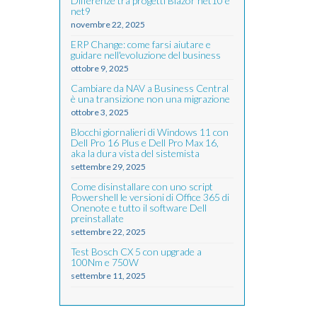
Differenze tra progetti Blazor net10 e
net9
novembre 22, 2025
ERP Change: come farsi aiutare e
guidare nell'evoluzione del business
ottobre 9, 2025
Cambiare da NAV a Business Central
è una transizione non una migrazione
ottobre 3, 2025
Blocchi giornalieri di Windows 11 con
Dell Pro 16 Plus e Dell Pro Max 16,
aka la dura vista del sistemista
settembre 29, 2025
Come disinstallare con uno script
Powershell le versioni di Office 365 di
Onenote e tutto il software Dell
preinstallate
settembre 22, 2025
Test Bosch CX 5 con upgrade a
100Nm e 750W
settembre 11, 2025