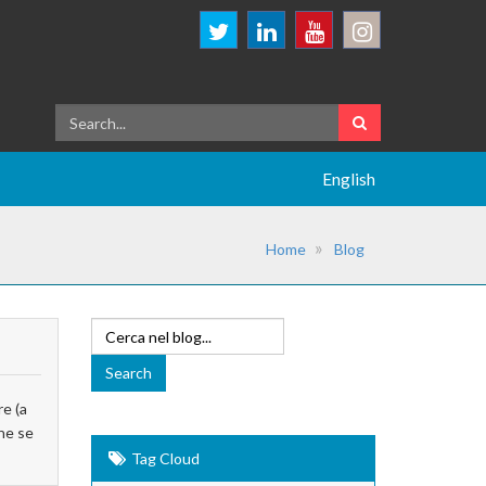
English
Home
Blog
e (a
he se
Tag Cloud