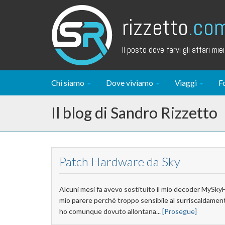
rizzetto
.co
Il posto dove farvi gli affari miei.
Chi siamo
Dove viviamo
Viaggi
F
Il blog di Sandro Rizzetto
Patch Hardware da Sky
Alcuni mesi fa avevo sostituito il mio decoder MySky
mio parere perchè troppo sensibile al surriscaldament
ho comunque dovuto allontana...
[Prosegue]