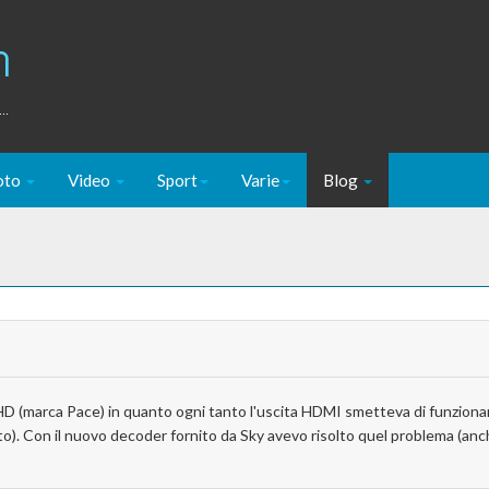
m
..
oto
Video
Sport
Varie
Blog
HD (marca Pace) in quanto ogni tanto l'uscita HDMI smetteva di funzionar
o). Con il nuovo decoder fornito da Sky avevo risolto quel problema (anc