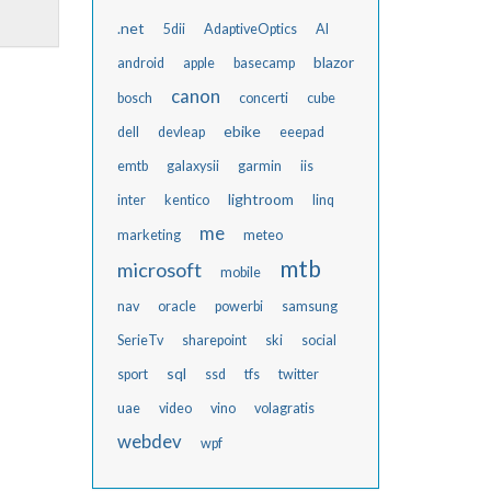
.net
5dii
AdaptiveOptics
AI
blazor
android
apple
basecamp
canon
bosch
concerti
cube
ebike
dell
devleap
eeepad
emtb
galaxysii
garmin
iis
lightroom
inter
kentico
linq
me
marketing
meteo
mtb
microsoft
mobile
nav
oracle
powerbi
samsung
SerieTv
sharepoint
ski
social
sql
sport
ssd
tfs
twitter
uae
video
vino
volagratis
webdev
wpf